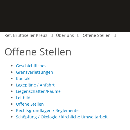
Ref. Brüttiseller Kreuz
Über uns
Offene Stellen
Offene Stellen
Geschichtliches
Grenzverletzungen
Kontakt
Lagepläne / Anfahrt
Liegenschaften/Räume
Leitbild
Offene Stellen
Rechtsgrundlagen / Reglemente
Schöpfung / Ökologie / kirchliche Umweltarbeit