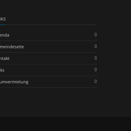
NKS
enda
meindeseite
ntakt
nks
umvermietung